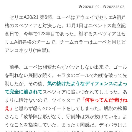
2020.11.02
2022.12.02
セリエA20/21 第6節、ユーベはアウェイでセリエA初昇
格のスペツィアと対決した。11月1日はユベントス創立記
念日で、今年で123年目であった。対するスペツィアはセ
リエA初昇格のチームで、チームカラーはユーベと同じビ
アンコネッリ(=白黒)。
前半、ユーベは相変わらずパッとしない出来で、ゴール
を割れない展開が続く。モラタのゴールで均衡を破って先
制したが、その後、
気の抜けたようなディフェンスによっ
て完全に崩されて
スペツィアに追いつかれてしまった。あ
まりに情けないので、ツイッターで
「何やってんだ情けね
え」
と思わず怒りのツイートをしてしまった。解説の松原
さんも「攻撃陣は形がなく、守備陣は気が抜けている」よ
うなことを指摘していた。まったく同感だ。ディバラはま