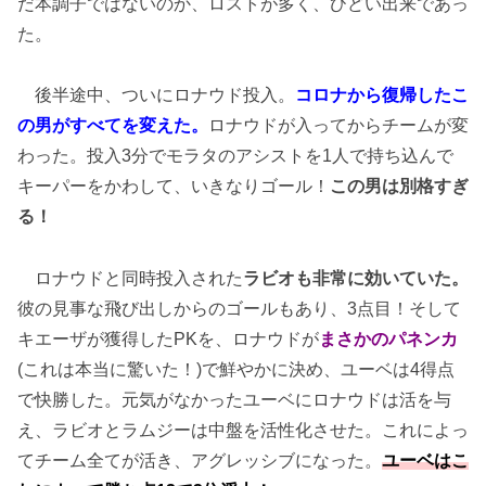
だ本調子ではないのか、ロストが多く、ひどい出来であっ
た。
後半途中、ついにロナウド投入。
コロナから復帰したこ
の男がすべてを変えた。
ロナウドが入ってからチームが変
わった。投入3分でモラタのアシストを1人で持ち込んで
キーパーをかわして、いきなりゴール！
この男は別格すぎ
る！
ロナウドと同時投入された
ラビオも非常に効いていた。
彼の見事な飛び出しからのゴールもあり、3点目！そして
キエーザが獲得したPKを、ロナウドが
まさかのパネンカ
(これは本当に驚いた！)で鮮やかに決め、ユーベは4得点
で快勝した。元気がなかったユーベにロナウドは活を与
え、ラビオとラムジーは中盤を活性化させた。これによっ
てチーム全てが活き、アグレッシブになった。
ユーベはこ