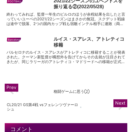
2021/22シーズンのユベントスを
FOOTBALL
リーグ戦とスーペルコッ...
振り返る②(2022/05/28)
終わってみれば、監督一年生のピルロのほうが余程結果を出したと言
っていいユーベの2021/22シーズンはまさかの無冠。スクデット戦線
は途中で脱落、2つの国内カップ戦も宿敵インテル相手に連敗（両試
合ともにインテルにPK付与されたジャッジには納得...
ルイス・スアレス、アトレティコ
Barcelona
移籍
バルセロナのルイス・スアレスがアトレティコに移籍することが発表
された。クーマン新監督が構想外を告げてからその去就が注目されて
きたが、同じラリーガのアトレティコ・マドリードへの移籍が正式に
決定。 スアレスはユベントスも獲得を狙っていたとされる...
格闘ゲームに思う②
CL20/21 GS第4戦 vsフェレンツヴァーロ
シュ
コメント