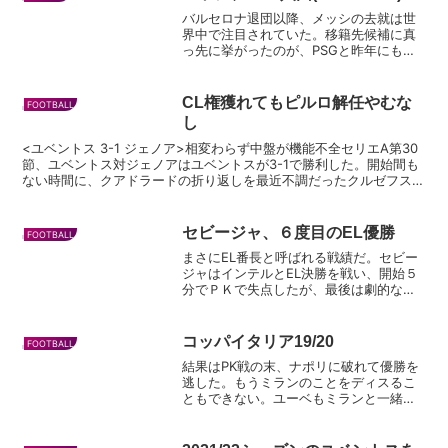
バルセロナ退団以降、メッシの去就は世
界中で注目されていた。移籍先候補に真
っ先に挙がったのが、PSGと昨年にも噂
があったマンチェスターシティである。
それに彼の給料をまかなえるマンチェス
ターユナイテッドなどが移籍先候補とし
CL権獲れてもピルロ解任やむな
FOOTBALL
て名前が挙げられていた...
し
<ユベントス 3-1 ジェノア>相変わらず中盤が機能不全セリエA第30
節、ユベントス対ジェノアはユベントスが3-1で勝利した。開始間も
ない時間に、クアドラードの折り返しを最近不調だったクルゼフスキ
がループシュートを上手く決めて先制。ユーベは...
セビージャ、６度目のEL優勝
FOOTBALL
まさにEL番長と呼ばれる戦績だ。セビー
ジャはインテルとEL決勝を戦い、開始５
分でＰＫで失点したが、最後は劇的なゴ
ールで3-2で勝利！ユナイテッド戦に続い
て、この日スタメン出場のデヨングが大
活躍！何と２ゴールを上げた。 試合
コッパイタリア19/20
FOOTBALL
後、ロペテギ監督が...
結果はPK戦の末、ナポリに破れて優勝を
逃した。もうミランのことをディスるこ
ともできない。ユーベもミランと一緒で
攻撃の形がなさすぎる。やりたいことに
一貫性がなく、ただなんとなく個人技便
りでやっているように見える。セリエの