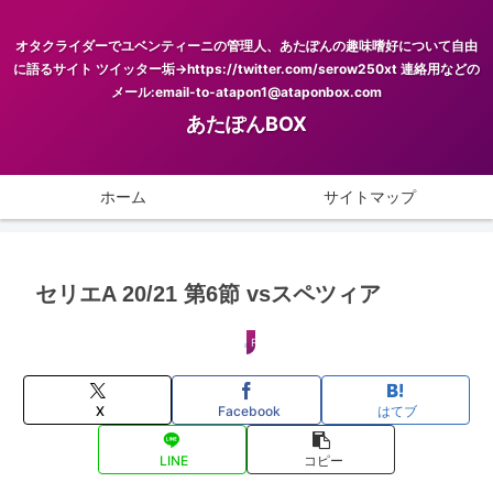
オタクライダーでユベンティーニの管理人、あたぽんの趣味嗜好について自由
に語るサイト ツイッター垢→https://twitter.com/serow250xt 連絡用などの
メール:email-to-atapon1@ataponbox.com
あたぽんBOX
ホーム
サイトマップ
セリエA 20/21 第6節 vsスペツィア
FOOTBALL
X
Facebook
はてブ
LINE
コピー