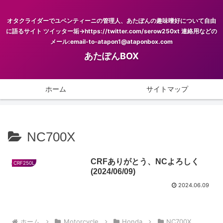
オタクライダーでユベンティーニの管理人、あたぽんの趣味嗜好について自由
に語るサイト ツイッター垢→https://twitter.com/serow250xt 連絡用などの
メール:email-to-atapon1@ataponbox.com
あたぽんBOX
ホーム
サイトマップ
NC700X
CRFありがとう、NCよろしく
CRF250L
(2024/06/09)
2024.06.09
ホーム
Motorcycle
Honda
NC700X