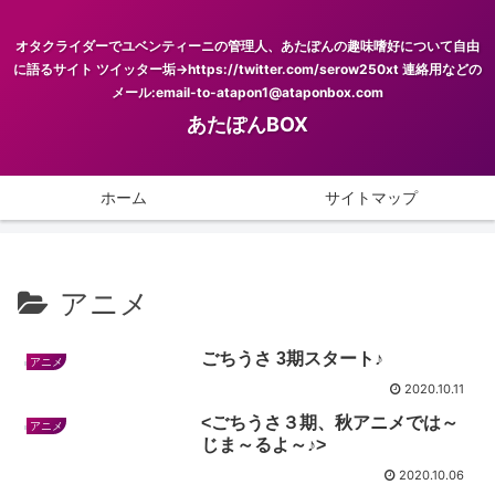
オタクライダーでユベンティーニの管理人、あたぽんの趣味嗜好について自由
に語るサイト ツイッター垢→https://twitter.com/serow250xt 連絡用などの
メール:email-to-atapon1@ataponbox.com
あたぽんBOX
ホーム
サイトマップ
アニメ
ごちうさ 3期スタート♪
アニメ
2020.10.11
<ごちうさ３期、秋アニメでは～
アニメ
じま～るよ～♪>
2020.10.06