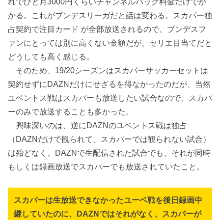
れでひと月3000円くらいチャンネルパック料金だけでか
かる。これがブンデスリーガだと話は変わる。スカパー独
占契約で注目カード が全部放送されるので、ブンデスフ
ァンにとっては別に高くない金額だが、セリエ目当てだと
どうしても高く感じる。
そのため、19/20シーズンはスカパーサッカーセットは
契約せずにDAZNだけにせざるを得なかったのだが、当然
ユベントス戦はスカパーも放送したい試合なので、スカパ
ーのみで放送することも多かった。
興味深いのは、逆にDAZNのユベントス戦は独占
（DAZNだけで観られて、スカパーでは観られない試合）
は殆どなく、DAZNで生配信された試合でも、それが同時
もしくは録画放送でスカパーでも放送されていたこと。
スカパーは生放送できなかったユーベ戦を後日録画中
継していたのに、DAZNではそれがなく、スカパーが