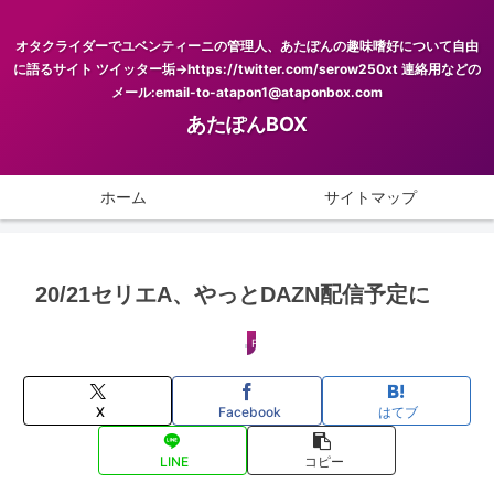
オタクライダーでユベンティーニの管理人、あたぽんの趣味嗜好について自由
に語るサイト ツイッター垢→https://twitter.com/serow250xt 連絡用などの
メール:email-to-atapon1@ataponbox.com
あたぽんBOX
ホーム
サイトマップ
20/21セリエA、やっとDAZN配信予定に
FOOTBALL
X
Facebook
はてブ
LINE
コピー