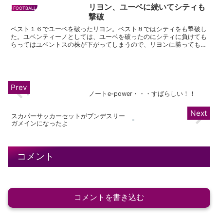
た。 加入したばかりのモラタはロナウ
リヨン、ユーベに続いてシティも
FOOTBALL
ドとの２トップで起用。ローマの...
撃破
ベスト１６でユーベを破ったリヨン。ベスト８ではシティをも撃破し
た。ユベンティーノとしては、ユーベを破ったのにシティに負けても
らってはユベントスの株が下がってしまうので、リヨンに勝ってもら
いたかったので応援していた。だからかなり嬉しい(^o^...
ノートe-power・・・すばらしい！！
スカパーサッカーセットがブンデスリー
ガメインになったよ
コメント
コメントを書き込む