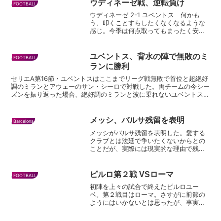
ウディネーゼ戦、逆転負け
FOOTBALL
ウディネーゼ 2-1 ユベントス 何かも
う、叩くことすらしたくなくなるような
感じ。今季は何点取ってもまったく安心
できないチームと化した。リードしてか
らの逆転負け、何度見せられたらいいの
だ？どうやらリヨン戦もダメで、今年は
ユベントス、背水の陣で無敗のミ
FOOTBALL
ＣＬベスト16で散り...
ランに勝利
セリエA第16節・ユベントスはここまでリーグ戦無敗で首位と超絶好
調のミランとアウェーのサン・シーロで対戦した。両チームの今シー
ズンを振り返った場合、絶好調のミランと波に乗れないユベントスと
いう、対照的な構図になる。ミランはリーグ戦無敗できて...
メッシ、バルサ残留を表明
Barcelona
メッシがバルサ残留を表明した。愛する
クラブとは法廷で争いたくないからとの
ことだが、実際には現実的な理由で残留
の選択をしたと思う。史上最大の移籍金
がどうしても発生する状況では頼みのシ
ティも手を挙げられず、今夏の移籍は事
ピルロ第２戦 VSローマ
FOOTBALL
実上不可能と言ってよかっ...
初陣を上々の試合で終えたピルロユー
ベ。第２戦目はローマ。さすがに前節の
ようにはいかないとは思ったが、事実上
の負け試合をロナウドの個人力で何とか
引き分けに持ちこんだゲームとなっ