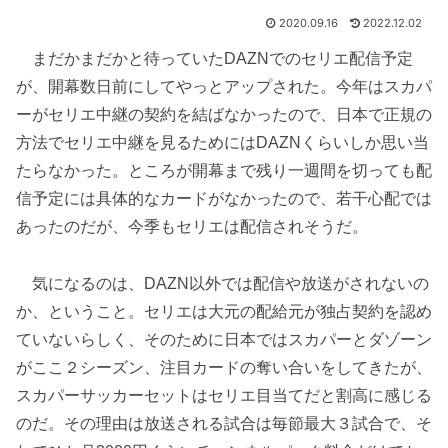
2020.09.16
2022.12.02
まだかまだかと待っていたDAZNでのセリエ配信予定
が、開幕数日前にしてやっとアップされた。今年はスカパ
ーがセリエ中継の契約を結ばなかったので、日本で正規の
方法でセリエ中継を見るためにはDAZNくらいしか思い当
たらなかった。ところが開幕まで残り一週間を切っても配
信予定には具体的なカードがなかったので、若干心配では
あったのだが、今季もセリエは配信されそうだ。
気になるのは、DAZN以外では配信や放送がされないの
か、ということ。セリエは大元の配給元が独占契約を認め
ていないらしく、そのために日本ではスカパーとダゾーン
がここ２シーズン、注目カードの奪い合いをしてきたが、
スカパーサッカーセットはセリエ目当てだと割高に感じる
のだ。その理由は放送される試合は毎節最大３試合で、そ