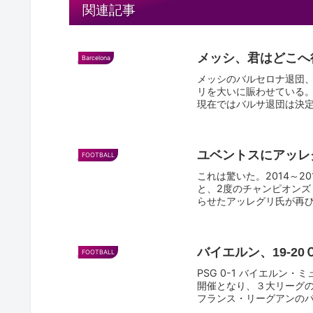
関連記事
メッシ、君はどこへ
Barcelona
メッシのバルセロナ退団
リを大いに賑わせている
現在ではバルサ退団は決
る。監...
ユベントスにアッレグリ復
FOOTBALL
これは驚いた。2014～
と、2度のチャンピオン
らせたアッレグリ氏が再び
バイエルン、19-2
FOOTBALL
PSG 0-1 バイエル
開催となり、３大リーグ
フランス・リーグアンのパ