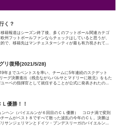
行く？
、移籍報道はシーズン終了後、多くのフットボール関連カテゴ
。欧州フットボールファンならチェックはしていると思うが、
定的で、移籍先はマンチェスターシティが最も有力視されてい
帰(2021/5/28)
2019年までユベントスを率い、チームに5年連続のスクデット
ズリーグ決勝進出（残念ながらバルサとマドリーに敗北）をもた
ユーベの指揮官として就任することが公式に発表されたの...
0ＣＬ優勝！！
ン・ミュンヘン（バイエルンが６回目のＣＬ優勝） コロナ渦で変則
のチームがベスト８ですべて散った波乱の今年のＣＬ。決勝は
リサンジェリマンとドイツ・ブンデスリーガのバイエルン...