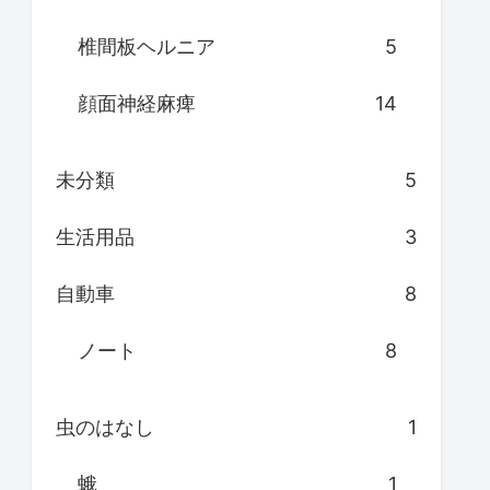
椎間板ヘルニア
5
顔面神経麻痺
14
未分類
5
生活用品
3
自動車
8
ノート
8
虫のはなし
1
蛾
1