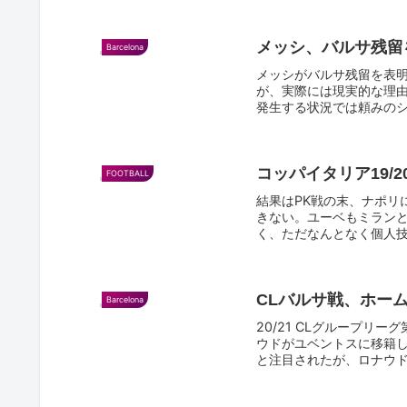
メッシ、バルサ残留
Barcelona
メッシがバルサ残留を表
が、実際には現実的な理
発生する状況では頼みの
よかっ...
コッパイタリア19/2
FOOTBALL
結果はPK戦の末、ナポリ
きない。ユーベもミラン
く、ただなんとなく個人
ルコッ...
CLバルサ戦、ホー
Barcelona
20/21 CLグループリ
ウドがユベントスに移籍
と注目されたが、ロナウド