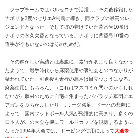
クラブチームではバルセロナで活躍し、その後移籍した
ナポリを2度のセリエA制覇に導き、同クラブの最高のレ
ジェンドとなった。そして彼の着けていた背番号10番は
ナポリの永久欠番となっている。ナポリに背番号10番の
選手が今もいないのはそのためだ。
その輝かしい実績とは裏腹に、素行があまり良くなかっ
たようで、選手時代から麻薬使用や裏社会とのつながりが
疑われていた。引退後も素行の悪さは目立つようになる。
麻薬使用はもちろん、（これはマスコミが悪いのかもしれ
ないが）取材のために自宅に集まったパパラッチ軍団にエ
アガンをぶちかましたり、Jリーグ発足、ドーハの悲劇に
よって、国内フットボール人気が飛躍的に高まり、多くの
日本人がこの大会を機にワールドカップを視聴するように
なった1994年大会では、ドーピング使用によって
大会を