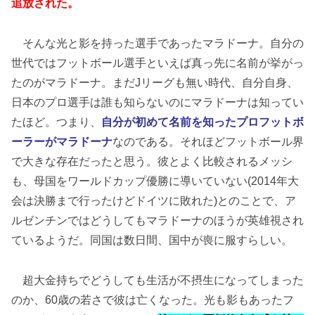
追放された。
そんな光と影を持った選手であったマラドーナ。自分の
世代ではフットボール選手といえば真っ先に名前が挙がっ
たのがマラドーナ。まだJリーグも無い時代、自分自身、
日本のプロ選手は誰も知らないのにマラドーナは知ってい
たほど。つまり、
自分が初めて名前を知ったプロフットボ
ーラーがマラドーナ
なのである。それほどフットボール界
で大きな存在だったと思う。彼とよく比較されるメッシ
も、母国をワールドカップ優勝に導いていない(2014年大
会は決勝まで行ったけどドイツに敗れた)とのことで、ア
ルゼンチンではどうしてもマラドーナのほうが英雄視され
ているようだ。同国は数日間、国中が喪に服すらしい。
超大金持ちでどうしても生活が不摂生になってしまった
のか、60歳の若さで彼は亡くなった。光も影もあったフ