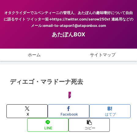
オタクライダーでユベンティーニの管理人、あたぽんの趣味嗜好について自由
に語るサイト ツイッター垢→https://twitter.com/serow250xt 連絡用などの
メール:email-to-atapon1@ataponbox.com
あたぽんBOX
ホーム
サイトマップ
ディエゴ・マラドーナ死去
FOOTBALL
X
Facebook
はてブ
LINE
コピー