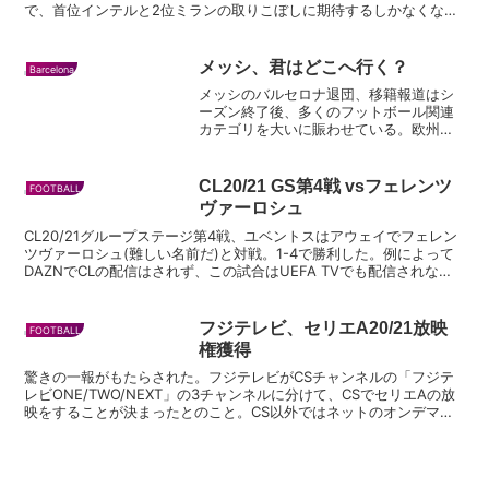
で、首位インテルと2位ミランの取りこぼしに期待するしかなくなっ
たユベントス。もう1敗も許されない状況だったが...
メッシ、君はどこへ行く？
Barcelona
メッシのバルセロナ退団、移籍報道はシ
ーズン終了後、多くのフットボール関連
カテゴリを大いに賑わせている。欧州フ
ットボールファンならチェックはしてい
ると思うが、現在ではバルサ退団は決定
的で、移籍先はマンチェスターシティが
CL20/21 GS第4戦 vsフェレンツ
FOOTBALL
最も有力視されている。監...
ヴァーロシュ
CL20/21グループステージ第4戦、ユベントスはアウェイでフェレン
ツヴァーロシュ(難しい名前だ)と対戦。1-4で勝利した。例によって
DAZNでCLの配信はされず、この試合はUEFA TVでも配信されなか
ったので、視聴はできなかった。見よう...
フジテレビ、セリエA20/21放映
FOOTBALL
権獲得
驚きの一報がもたらされた。フジテレビがCSチャンネルの「フジテ
レビONE/TWO/NEXT」の3チャンネルに分けて、CSでセリエAの放
映をすることが決まったとのこと。CS以外ではネットのオンデマン
ド配信で見ることができるようだ。ツイッター上...