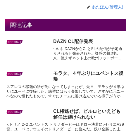
あたぽん(管理人)
関連記事
DAZN CL配信発表
FOOTBALL
ついにDAZNからCLとELの配信が予定通
りされると発表された。疑惑の報道以
来、絶えずネット上の欧州フットボール
ファンの話題となっていたが、反響の大
きさに驚いたのか、あわてて配信の発表
がされたように思う。 とりあえず一安
モラタ、４年ぶりにユベントス復
FOOTBALL
心だが、今回の騒動で...
帰
スアレスの移籍の話が先になってしまったが、先日、モラタが４年ぶ
りにユーベに復帰した。練習にはもう参加していて、さすがに元ユー
ベなので慣れたもので、すぐにチームに溶け込んでいる様子がうかが
えた。監督のピルロや、ロナウドやディバラたちとも元チー...
CL権逃せば、ピルロといえども
FOOTBALL
解任は避けられない
<トリノ 2-2 ユベントス トリノダービーはドロー決着に>セリエA29
節、ユーベはアウェイのトリノダービーに臨んだ。残り全勝した上