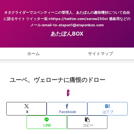
オタクライダーでユベンティーニの管理人、あたぽんの趣味嗜好について自由
に語るサイト ツイッター垢→https://twitter.com/serow250xt 連絡用などの
メール:email-to-atapon1@ataponbox.com
あたぽんBOX
ホーム
サイトマップ
ユーベ、ヴェローナに痛恨のドロー
FOOTBALL
X
Facebook
はてブ
LINE
コピー