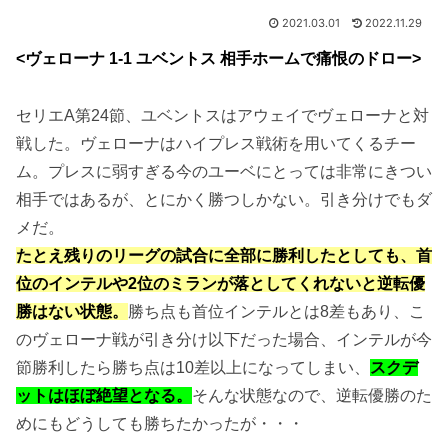
2021.03.01
2022.11.29
<ヴェローナ 1-1 ユベントス 相手ホームで痛恨のドロー>
セリエA第24節、ユベントスはアウェイでヴェローナと対
戦した。ヴェローナはハイプレス戦術を用いてくるチー
ム。プレスに弱すぎる今のユーベにとっては非常にきつい
相手ではあるが、とにかく勝つしかない。引き分けでもダ
メだ。
たとえ残りのリーグの試合に全部に勝利したとしても、首
位のインテルや2位のミランが落としてくれないと逆転優
勝はない状態。
勝ち点も首位インテルとは8差もあり、こ
のヴェローナ戦が引き分け以下だった場合、インテルが今
節勝利したら勝ち点は10差以上になってしまい、
スクデ
ットはほぼ絶望となる。
そんな状態なので、逆転優勝のた
めにもどうしても勝ちたかったが・・・