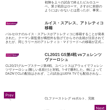
初陣を上々の試合で終えたピルロユー
ベ。第２戦目はローマ。さすがに前節の
ようにはいかないとは思ったが、事実上
の負け試合をロナウドの個人力で何とか
引き分けに持ちこんだゲームとなっ
た。 加入したばかりのモラタはロナウ
ルイス・スアレス、アトレティコ
Barcelona
ドとの２トップで起用。ローマの...
移籍
バルセロナのルイス・スアレスがアトレティコに移籍することが発表
された。クーマン新監督が構想外を告げてからその去就が注目されて
きたが、同じラリーガのアトレティコ・マドリードへの移籍が正式に
決定。 スアレスはユベントスも獲得を狙っていたとされる...
CL20/21 GS第4戦 vsフェレンツ
FOOTBALL
ヴァーロシュ
CL20/21グループステージ第4戦、ユベントスはアウェイでフェレン
ツヴァーロシュ(難しい名前だ)と対戦。1-4で勝利した。例によって
DAZNでCLの配信はされず、この試合はUEFA TVでも配信されなか
ったので、視聴はできなかった。見よう...
CLファーストレグ vsポルト、完敗