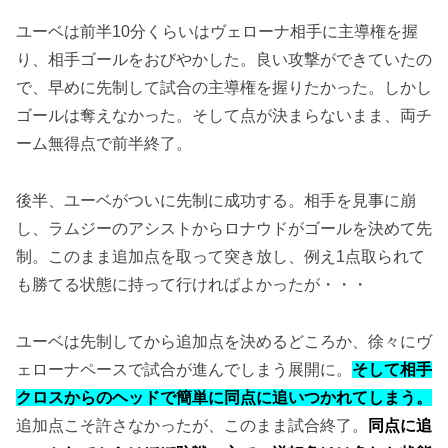
ユーベは前半10分くらいはヴェローナ相手に主導権を握
り、相手ゴールをおびやかした。良い攻撃ができていたの
で、早めに先制して試合の主導権を握りたかった。しかし
ゴールは奪えなかった。そして点が決まらないまま、両チ
ーム無得点で前半終了。
後半、ユーベがついに先制に成功する。相手を見事に崩
し、ラムジーのアシストからロナウドがゴールを決めて先
制。このまま追加点を取って突き放し、例え1点取られて
も勝てる状態に持って行ければよかったが・・・
ユーベは先制してから追加点を決めるどころか、徐々にヴ
ェローナペースで試合が進んでしまう展開に。
そして相手
クロスからのヘッドで簡単に同点に追いつかれてしまう。
追加点こそ許さなかったが、このまま試合終了。
同点に追