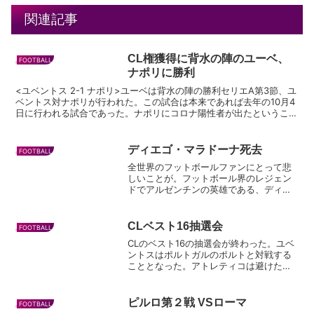
関連記事
CL権獲得に背水の陣のユーベ、
FOOTBALL
ナポリに勝利
<ユベントス 2-1 ナポリ>ユーベは背水の陣の勝利セリエA第3節、ユ
ベントス対ナポリが行われた。この試合は本来であれば去年の10月4
日に行われる試合であった。ナポリにコロナ陽性者が出たということ
で、ナポリ保健当局がトリノへの移動を認めない...
ディエゴ・マラドーナ死去
FOOTBALL
全世界のフットボールファンにとって悲
しいことが。フットボール界のレジェン
ドでアルゼンチンの英雄である、ディエ
ゴ・マラドーナが亡くなった。60歳の若
さであった。 マラドーナといえば、
1986年のメキシコワールドカップで母国
CLベスト16抽選会
FOOTBALL
アルゼンチンを197...
CLのベスト16の抽選会が終わった。ユベ
ントスはポルトガルのポルトと対戦する
こととなった。アトレティコは避けたか
ったのでそういう意味ではよかったと思
うが、ここまで残っている相手で楽に勝
てる相手などいない。昨シーズンはフラ
ピルロ第２戦 VSローマ
FOOTBALL
ンスのリヨンにセカン...