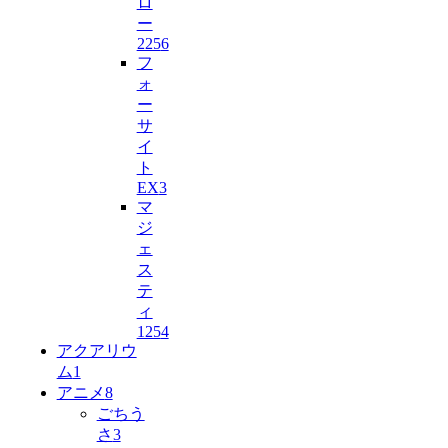
ロ
ー
225
6
フ
ォ
ー
サ
イ
ト
EX
3
マ
ジ
ェ
ス
テ
ィ
125
4
アクアリウ
ム
1
アニメ
8
ごちう
さ
3