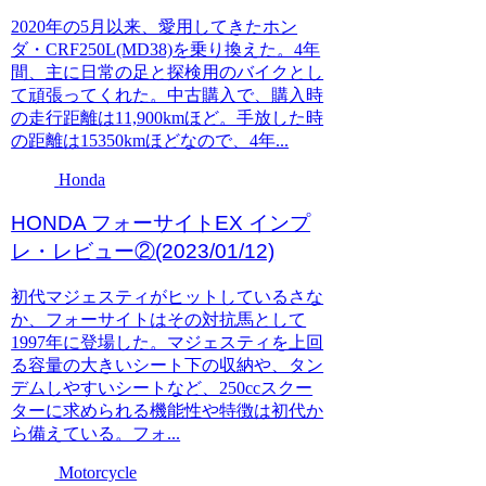
2020年の5月以来、愛用してきたホン
ダ・CRF250L(MD38)を乗り換えた。4年
間、主に日常の足と探検用のバイクとし
て頑張ってくれた。中古購入で、購入時
の走行距離は11,900kmほど。手放した時
の距離は15350kmほどなので、4年...
Honda
HONDA フォーサイトEX インプ
レ・レビュー②(2023/01/12)
初代マジェスティがヒットしているさな
か、フォーサイトはその対抗馬として
1997年に登場した。マジェスティを上回
る容量の大きいシート下の収納や、タン
デムしやすいシートなど、250ccスクー
ターに求められる機能性や特徴は初代か
ら備えている。フォ...
Motorcycle