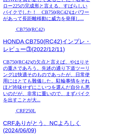
ロー225の完成形と言える、すばらしい
バイクでした！ CB750(RC42)はパワー
があって長距離移動に威力を発揮し...
CB750(RC42)
HONDA CB750(RC42)インプレ・
レビュー③(2022/12/11)
CB750(RC42)の欠点と言えば、やはりそ
の重さであろう。先述の通り下道ツーリ
ングは快適そのものであったが、日常使
用にはとても難儀した。駐輪事情をそれ
ほど吟味せずにこいつを選んだ自分も悪
いのだが、非常に重いので、まずバイク
を出すことが大...
CRF250L
CRFありがとう、NCよろしく
(2024/06/09)