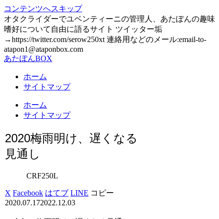
コンテンツへスキップ
オタクライダーでユベンティーニの管理人、あたぽんの趣味
嗜好について自由に語るサイト ツイッター垢
→https://twitter.com/serow250xt 連絡用などのメール:email-to-
atapon1@ataponbox.com
あたぽんBOX
ホーム
サイトマップ
ホーム
サイトマップ
2020梅雨明け、遅くなる
見通し
CRF250L
X
Facebook
はてブ
LINE
コピー
2020.07.17
2022.12.03