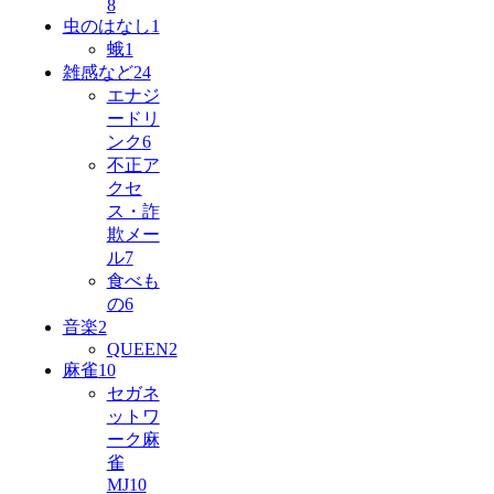
8
虫のはなし
1
蛾
1
雑感など
24
エナジ
ードリ
ンク
6
不正ア
クセ
ス・詐
欺メー
ル
7
食べも
の
6
音楽
2
QUEEN
2
麻雀
10
セガネ
ットワ
ーク麻
雀
MJ
10