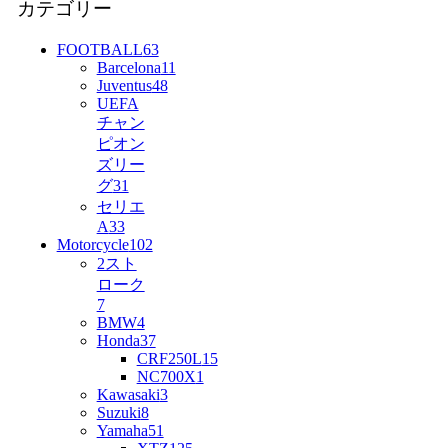
カテゴリー
FOOTBALL
63
Barcelona
11
Juventus
48
UEFA
チャン
ピオン
ズリー
グ
31
セリエ
A
33
Motorcycle
102
2スト
ローク
7
BMW
4
Honda
37
CRF250L
15
NC700X
1
Kawasaki
3
Suzuki
8
Yamaha
51