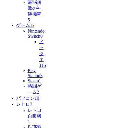
最弱無
敗の神
装機竜
5
ゲーム
12
Nintendo
Switch
6
ド
ラ
ク
エ
11
5
Play
Station
3
Steam
1
格闘ゲ
ーム
2
パソコン
10
レトロ
7
レトロ
自販機
1
琺瑯看