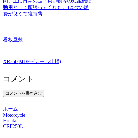
間、主に日常の足・買い物等の短距離移
動用として頑張ってくれた。125ccの燃
費が良くて維持費...
看板屋敷
XR250(MDFデカール仕様)
コメント
コメントを書き込む
ホーム
Motorcycle
Honda
CRF250L