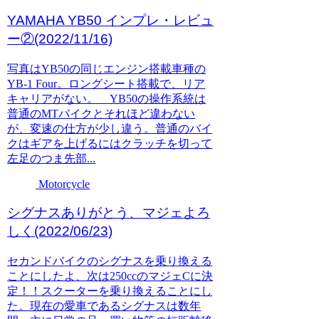
YAMAHA YB50 インプレ・レビュ
ー②(2022/11/16)
写真はYB50の同じエンジン搭載車種の
YB-1 Four。ロングシート搭載で、リア
キャリアがない。 YB50の操作系統は
普通のMTバイクとそれほど違わない
が、変速の仕方が少し違う。普通のバイ
クはギアを上げるにはクラッチを切って
左足のつま先部...
Motorcycle
シグナスありがとう、マジェよろ
しく(2022/06/23)
セカンドバイクのシグナスを乗り換える
ことにしたよ、次は250ccのマジェCに決
定！！スクーターを乗り換えることにし
た。現在の愛車であるシグナスは数年