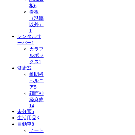
板
6
看板
（琺瑯
以外）
1
レンタルサ
ーバー
1
カラフ
ルボッ
クス
1
健康
22
椎間板
ヘルニ
ア
5
顔面神
経麻痺
14
未分類
5
生活用品
3
自動車
8
ノート