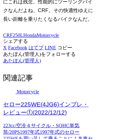
にこれは残念。性能的にツーリングバイ
クなんだよね、CRF。その快適性ゆえに
長い距離を乗りたくなるバイクなんだ。
CRF250L
Honda
Motorcycle
シェアする
X
Facebook
はてブ
LINE
コピー
あたぽん(管理人)をフォローする
あたぽん(管理人)
関連記事
Motorcycle
セロー225WE(4JG6)インプレ・
レビュー①(2022/12/12)
223cc/空冷４サイクル・SOHC単気
筒/20PS1997年式1997年式のセロー
225WEを買い足して乗ることに！名車セ