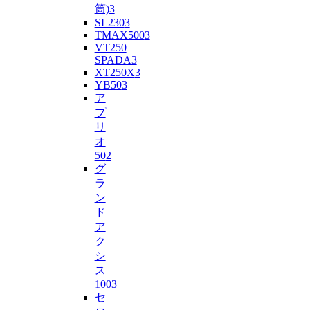
筒)
3
SL230
3
TMAX500
3
VT250
SPADA
3
XT250X
3
YB50
3
ア
プ
リ
オ
50
2
グ
ラ
ン
ド
ア
ク
シ
ス
100
3
セ