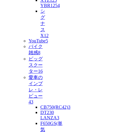
XTZ125
YBR125
4
シ
グ
ナ
ス
X
12
YouTube
5
バイク
雑感
8
ビッグ
スクー
ター
16
愛車の
インプ
レ・レ
ビュー
43
CB750(RC42)
3
DT230
LANZA
3
F650GS(単
気