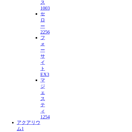
ス
100
3
セ
ロ
ー
225
6
フ
ォ
ー
サ
イ
ト
EX
3
マ
ジ
ェ
ス
テ
ィ
125
4
アクアリウ
ム
1