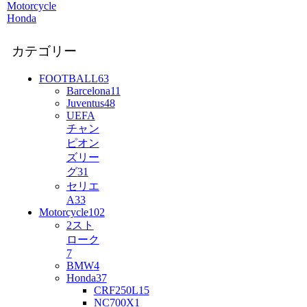
Motorcycle
Honda
カテゴリー
FOOTBALL
63
Barcelona
11
Juventus
48
UEFA
チャン
ピオン
ズリー
グ
31
セリエ
A
33
Motorcycle
102
2スト
ローク
7
BMW
4
Honda
37
CRF250L
15
NC700X
1