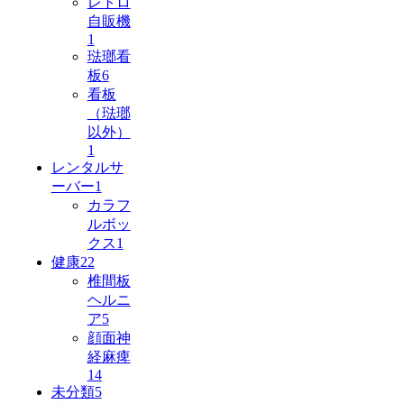
レトロ
自販機
1
琺瑯看
板
6
看板
（琺瑯
以外）
1
レンタルサ
ーバー
1
カラフ
ルボッ
クス
1
健康
22
椎間板
ヘルニ
ア
5
顔面神
経麻痺
14
未分類
5