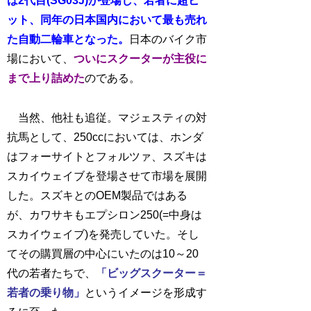
は2代目(SG03J)が登場し、若者に超ヒ
ット、同年の日本国内において最も売れ
た自動二輪車となった。
日本のバイク市
場において、
ついにスクーターが主役に
まで上り詰めた
のである。
当然、他社も追従。マジェスティの対
抗馬として、250ccにおいては、ホンダ
はフォーサイトとフォルツァ、スズキは
スカイウェイブを登場させて市場を展開
した。スズキとのOEM製品ではある
が、カワサキもエプシロン250(=中身は
スカイウェイブ)を発売していた。そし
てその購買層の中心にいたのは10～20
代の若者たちで、
「ビッグスクーター＝
若者の乗り物」
というイメージを形成す