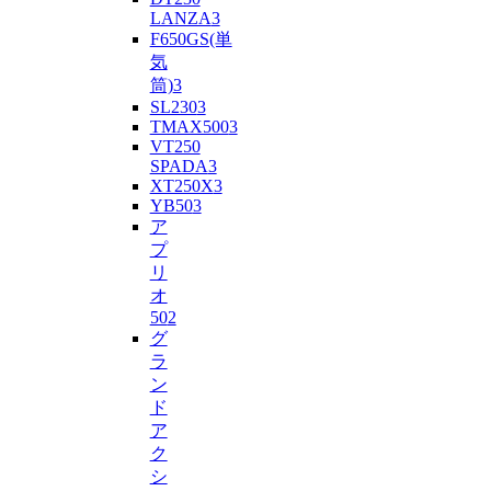
LANZA
3
F650GS(単
気
筒)
3
SL230
3
TMAX500
3
VT250
SPADA
3
XT250X
3
YB50
3
ア
プ
リ
オ
50
2
グ
ラ
ン
ド
ア
ク
シ