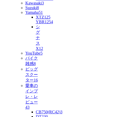
Kawasaki
3
Suzuki
8
Yamaha
51
XTZ125
YBR125
4
シ
グ
ナ
ス
X
12
YouTube
5
バイク
雑感
8
ビッグ
スクー
ター
16
愛車の
インプ
レ・レ
ビュー
43
CB750(RC42)
3
DT230