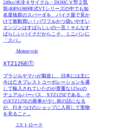
249cc/水冷４サイクル・DOHCＶ型２気
筒/40PS1989年式VTシリーズの中でも知
名度抜群のスパーダを、バイク屋で見か
けて衝動買い！パワフルかつ扱いやすい
エンジンはすばらしいの一言！そんなす
ばらしいバイクだからこそ、ミニバンに
「スパ...
Motorcycle
XTZ125E①
ブラジルヤマハが製造し、日本には主に
今は亡きプレストコーポレーションを通
して輸入されていたのが貴重な125ccの
デュアルパーパス、XTZ125Eである。そ
のXTZ125Eの新車が少し前の話になる
が、行きつけのショップに入荷して実物
を見ること...
2ストローク