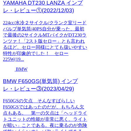
YAMAHA DT230 LANZA インプ
レ・レビュー①(2022/12/03)
224cc/水冷２サイクル/クランク室リード
バルブ単気筒/40PS自分が乗った、最初
で最後の2サイクルMTバイクがDT230ラ
ンツァ！「2スト版セロー」とも言われ
るほど、セロー同様にとても扱いやすい
特性が印象的でした！ セロー
225W(19...
BMW
BMW F650GS(単気筒) インプ
レ・レビュー③(2023/04/29)
F650GSの欠点 そんなすばらしい
F650GSではあったのだが、もちろん欠
点もある。 第一の欠点は「ヘッドライ
トユニットの性能が非常に悪く、ライト
が暗い」ことである。夜に乗るのが危険