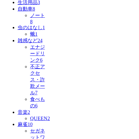
生活用品
3
自動車
8
ノート
8
虫のはなし
1
蛾
1
雑感など
24
エナジ
ードリ
ンク
6
不正ア
クセ
ス・詐
欺メー
ル
7
食べも
の
6
音楽
2
QUEEN
2
麻雀
10
セガネ
ットワ