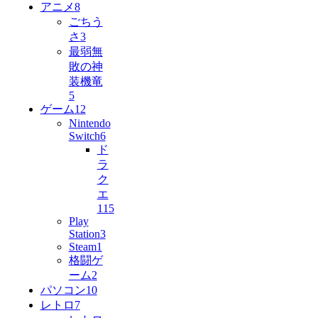
アニメ
8
ごちう
さ
3
最弱無
敗の神
装機竜
5
ゲーム
12
Nintendo
Switch
6
ド
ラ
ク
エ
11
5
Play
Station
3
Steam
1
格闘ゲ
ーム
2
パソコン
10
レトロ
7