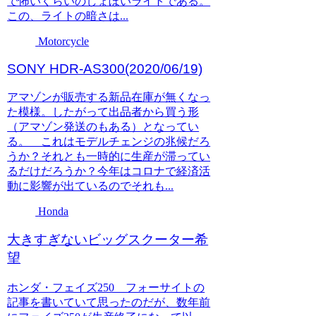
で怖いくらいのしょぼいライトである。
この、ライトの暗さは...
Motorcycle
SONY HDR-AS300(2020/06/19)
アマゾンが販売する新品在庫が無くなっ
た模様。したがって出品者から買う形
（アマゾン発送のもある）となってい
る。 これはモデルチェンジの兆候だろ
うか？それとも一時的に生産が滞ってい
るだけだろうか？今年はコロナで経済活
動に影響が出ているのでそれも...
Honda
大きすぎないビッグスクーター希
望
ホンダ・フェイズ250 フォーサイトの
記事を書いていて思ったのだが、数年前