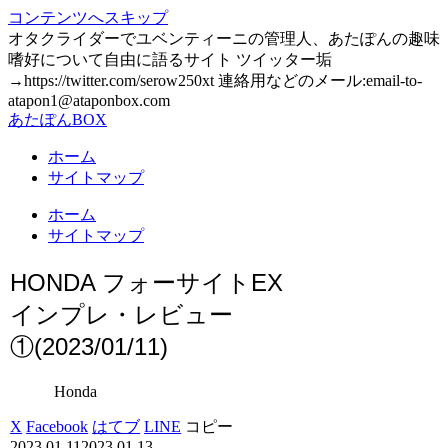
コンテンツへスキップ
オタクライダーでユベンティーニの管理人、あたぽんの趣味
嗜好について自由に語るサイト ツイッター垢
→https://twitter.com/serow250xt 連絡用などのメール:email-to-
atapon1@ataponbox.com
あたぽんBOX
ホーム
サイトマップ
ホーム
サイトマップ
HONDA フォーサイトEX
インプレ・レビュー
①(2023/01/11)
Honda
X
Facebook
はてブ
LINE
コピー
2023.01.11
2023.01.13