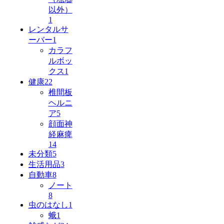
以外）
1
レンタルサ
ーバー
1
カラフ
ルボッ
クス
1
健康
22
椎間板
ヘルニ
ア
5
顔面神
経麻痺
14
未分類
5
生活用品
3
自動車
8
ノート
8
虫のはなし
1
蛾
1