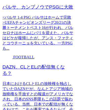
バルサ、カンプノウでPSGに大敗
<バルサ 1-4 PSG バルサはホームで完敗
>UEFAチャンピオンズリーグ20/21の決
勝トーナメントベスト16が行われ、バル
セロナはホームにパリを迎えた。バルサ
はピケが復帰したが、アンス・ファティ
とコウチーニョを欠いている。一方PSG
も...
FOOTBALL
DAZN、CLとELの配信無くな
る？
日本におけるCLとELの放映権を独占し
ていたDAZNだが、なんとアジア地域の
放映権を手放すとの報道がアメリカでな
され、日本のSNS界隈もこの話題で賑わ
っている。当然、日本での配信が無くな
るわけで、これが事実であるならば、今