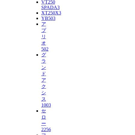
VT250
SPADA
3
XT250X
3
YB50
3
ア
プ
リ
オ
50
2
グ
ラ
ン
ド
ア
ク
シ
ス
100
3
セ
ロ
ー
225
6