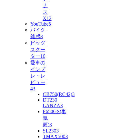
ナ
ス
X
12
YouTube
5
バイク
雑感
8
ビッグ
スクー
ター
16
愛車の
インプ
レ・レ
ビュー
43
CB750(RC42)
3
DT230
LANZA
3
F650GS(単
気
筒)
3
SL230
3
TMAX500
3