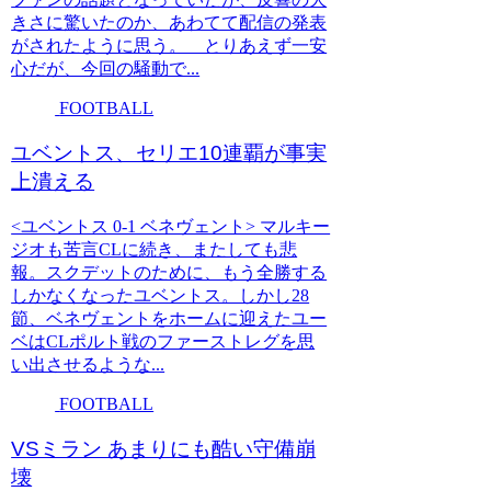
きさに驚いたのか、あわてて配信の発表
がされたように思う。 とりあえず一安
心だが、今回の騒動で...
FOOTBALL
ユベントス、セリエ10連覇が事実
上潰える
<ユベントス 0-1 ベネヴェント> マルキー
ジオも苦言CLに続き、またしても悲
報。スクデットのために、もう全勝する
しかなくなったユベントス。しかし28
節、ベネヴェントをホームに迎えたユー
ベはCLポルト戦のファーストレグを思
い出させるような...
FOOTBALL
VSミラン あまりにも酷い守備崩
壊