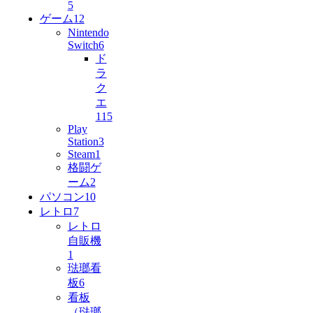
5
ゲーム
12
Nintendo
Switch
6
ド
ラ
ク
エ
11
5
Play
Station
3
Steam
1
格闘ゲ
ーム
2
パソコン
10
レトロ
7
レトロ
自販機
1
琺瑯看
板
6
看板
（琺瑯