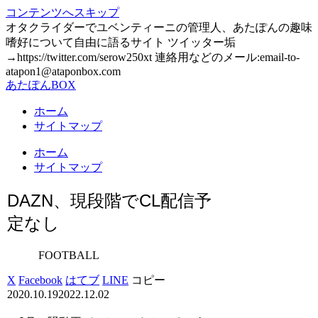
コンテンツへスキップ
オタクライダーでユベンティーニの管理人、あたぽんの趣味
嗜好について自由に語るサイト ツイッター垢
→https://twitter.com/serow250xt 連絡用などのメール:email-to-
atapon1@ataponbox.com
あたぽんBOX
ホーム
サイトマップ
ホーム
サイトマップ
DAZN、現段階でCL配信予
定なし
FOOTBALL
X
Facebook
はてブ
LINE
コピー
2020.10.19
2022.12.02