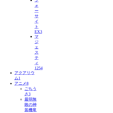
フ
ォ
ー
サ
イ
ト
EX
3
マ
ジ
ェ
ス
テ
ィ
125
4
アクアリウ
ム
1
アニメ
8
ごちう
さ
3
最弱無
敗の神
装機竜