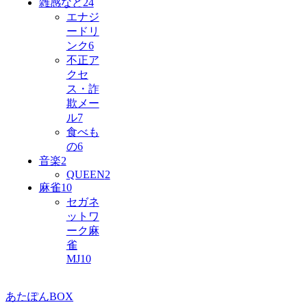
雑感など
24
エナジ
ードリ
ンク
6
不正ア
クセ
ス・詐
欺メー
ル
7
食べも
の
6
音楽
2
QUEEN
2
麻雀
10
セガネ
ットワ
ーク麻
雀
MJ
10
あたぽんBOX