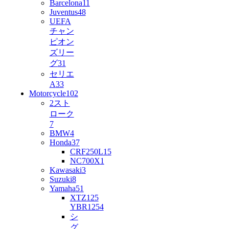
Barcelona
11
Juventus
48
UEFA
チャン
ピオン
ズリー
グ
31
セリエ
A
33
Motorcycle
102
2スト
ローク
7
BMW
4
Honda
37
CRF250L
15
NC700X
1
Kawasaki
3
Suzuki
8
Yamaha
51
XTZ125
YBR125
4
シ
グ