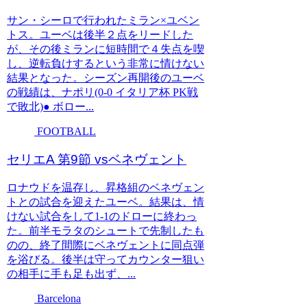
サン・シーロで行われたミラン×ユベン
トス。ユーベは後半２点をリードした
が、その後ミランに短時間で４失点を喫
し、逆転負けするという非常に情けない
結果となった。シーズン再開後のユーベ
の戦績は、ナポリ(0-0 イタリア杯 PK戦
で敗北)● ボロー...
FOOTBALL
セリエA 第9節 vsベネヴェント
ロナウドを温存し、昇格組のベネヴェン
トとの試合を迎えたユーベ。結果は、情
けない試合をして1-1のドローに終わっ
た。前半モラタのシュートで先制したも
のの、終了間際にベネヴェントに同点弾
を浴びる。後半は守ってカウンター狙い
の相手に手も足も出ず、...
Barcelona