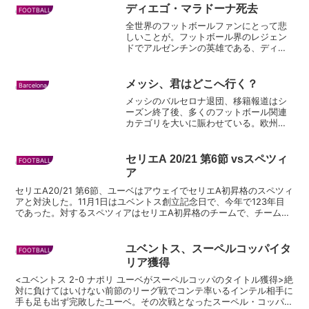
ディエゴ・マラドーナ死去
FOOTBALL
全世界のフットボールファンにとって悲
しいことが。フットボール界のレジェン
ドでアルゼンチンの英雄である、ディエ
ゴ・マラドーナが亡くなった。60歳の若
さであった。 マラドーナといえば、
1986年のメキシコワールドカップで母国
メッシ、君はどこへ行く？
Barcelona
アルゼンチンを197...
メッシのバルセロナ退団、移籍報道はシ
ーズン終了後、多くのフットボール関連
カテゴリを大いに賑わせている。欧州フ
ットボールファンならチェックはしてい
ると思うが、現在ではバルサ退団は決定
的で、移籍先はマンチェスターシティが
セリエA 20/21 第6節 vsスペツィ
FOOTBALL
最も有力視されている。監...
ア
セリエA20/21 第6節、ユーベはアウェイでセリエA初昇格のスペツィ
アと対決した。11月1日はユベントス創立記念日で、今年で123年目
であった。対するスペツィアはセリエA初昇格のチームで、チームカ
ラーはユーベと同じビアンコネッリ(=白黒)...
ユベントス、スーペルコッパイタ
FOOTBALL
リア獲得
<ユベントス 2-0 ナポリ ユーベがスーペルコッパのタイトル獲得>絶
対に負けてはいけない前節のリーグ戦でコンテ率いるインテル相手に
手も足も出ず完敗したユーベ。その次戦となったスーペル・コッパ・