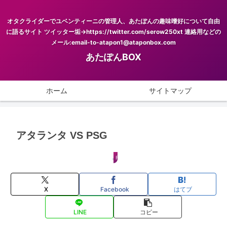
オタクライダーでユベンティーニの管理人、あたぽんの趣味嗜好について自由
に語るサイト ツイッター垢→https://twitter.com/serow250xt 連絡用などの
メール:email-to-atapon1@ataponbox.com
あたぽんBOX
ホーム
サイトマップ
アタランタ VS PSG
FOOTBALL
X
Facebook
はてブ
LINE
コピー