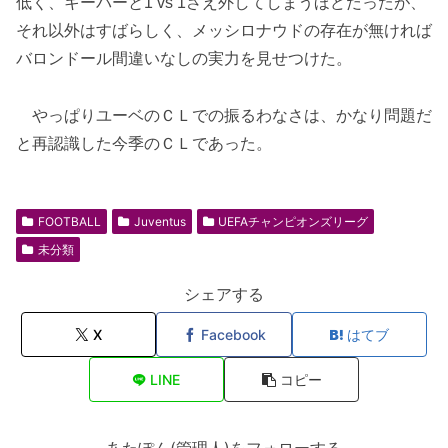
低く、キーパーと1 vs 1さえ外してしまうほどだったが、
それ以外はすばらしく、メッシロナウドの存在が無ければ
バロンドール間違いなしの実力を見せつけた。
やっぱりユーベのＣＬでの振るわなさは、かなり問題だ
と再認識した今季のＣＬであった。
FOOTBALL
Juventus
UEFAチャンピオンズリーグ
未分類
シェアする
X
Facebook
はてブ
LINE
コピー