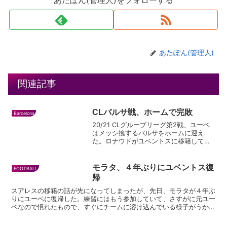
あたぽん(管理人)をフォローする
あたぽん(管理人)
関連記事
CLバルサ戦、ホームで完敗
Barcelona
20/21 CLグループリーグ第2戦、ユーベ
はメッシ擁するバルサをホームに迎え
た。ロナウドがユベントスに移籍して以
降、バルサとの試合はなかったので、
久々の両雄対決かと注目されたが、ロナ
ウドが引き続きコロナ陽性によって実現
モラタ、４年ぶりにユベントス復
FOOTBALL
しなかった。 さてそ...
帰
スアレスの移籍の話が先になってしまったが、先日、モラタが４年ぶ
りにユーベに復帰した。練習にはもう参加していて、さすがに元ユー
ベなので慣れたもので、すぐにチームに溶け込んでいる様子がうかが
えた。監督のピルロや、ロナウドやディバラたちとも元チー...