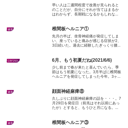
早い人は二週間程度で改善が見られると
のことだが、自分にそれが当てはまるか
はわからず、長期戦になるかもしれな
い。 昨夜は動きと味覚がやや改善した
ように見えて希望も見えたが、今日はと
にかく全体的に体調が悪かった。信じら
椎間板ヘルニア①
健康
れないほど寝起きが悪く、根...
先月の半ば、坐骨神経痛が発症してしま
い、座っていると痛みが感じる症状が2、
3日続いた。過去に経験したぎっくり腰と
は違う感じで、どうしたものかと思っ
た。そして3月13日、仕事で片道25kmほ
ど運転しなければならなかったのだが、
6月、もう初夏だね(2021/6/6)
CRF250L
この日は大丈夫だ...
少し前まで春が来たと喜んでいたら、季
節はもう初夏になった。3月半ばに椎間板
ヘルニアを発症してしまった今年。3ヶ月
ほど前を思い出しながら書いてみよう。3
月下旬にCRF250Lを無事に冬眠から醒ま
せたのだが、ヘルニアが治っていない体
顔面神経麻痺⑧
健康
では乗れるか...
久しぶりに顔面神経麻痺の話を・・・。7
月29日を発症日（前兆はそれ以前にあっ
たが）とすると、もうひと月になる。症
状の改善は見られたが、また完全には治
っておらず、相変わらず左目から涙がた
くさん出るので、左眼にコンタクトを満
椎間板ヘルニア③
健康
足に使えないのが最大...