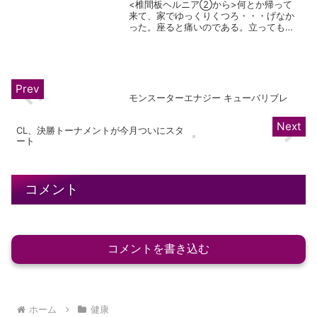
<椎間板ヘルニア②から>何とか帰って
来て、家でゆっくりくつろ・・・げなか
った。座ると痛いのである。立っても痛
いことは痛いのだが、座った時と比べて
幾分緩和される。これに関しては、逆の
方がかなりマシである。家に居る間に限
らず、立っている時間より...
モンスーターエナジー キューバリブレ
CL、決勝トーナメントが今月ついにスタ
ート
コメント
コメントを書き込む
ホーム
健康