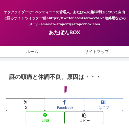
オタクライダーでユベンティーニの管理人、あたぽんの趣味嗜好について自由
に語るサイト ツイッター垢→https://twitter.com/serow250xt 連絡用などの
メール:email-to-atapon1@ataponbox.com
あたぽんBOX
ホーム
サイトマップ
謎の頭痛と体調不良、原因は・・・
健康
X
Facebook
はてブ
LINE
コピー