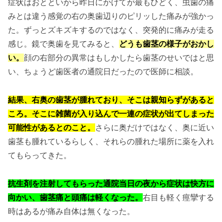
症状はおとといから昨日にかけてが最もひどく、虫歯の痛
みとは違う感覚の右の奥歯辺りのピリッした痛みが強かっ
た。ずっとズキズキするのではなく、突発的に痛みが走る
感じ。鏡で奥歯を見てみると、
どうも歯茎の様子がおかし
い。
顔の右部分の異常はもしかしたら歯茎のせいではと思
い、ちょうど歯医者の通院日だったので医師に相談。
結果、右奥の歯茎が腫れており、そこは親知らずがあると
ころ。そこに雑菌が入り込んで一連の症状が出てしまった
可能性があるとのこと。
さらに奥だけではなく、奥に近い
歯茎も腫れているらしく、それらの腫れた場所に薬を入れ
てもらってきた。
抗生剤を注射してもらった通院当日の夜から症状は快方に
向かい、歯茎痛と頭痛は軽くなった。
右目も軽く痙攣する
時はあるが痛み自体は無くなった。