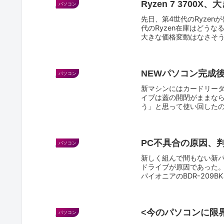
Ryzen 7 370
パソコン
先日、第4世代のRyzen
代のRyzen在庫はどう
大きな価格変動はなさそう
NEWパソコン完成
パソコン
新マシンにはカードリーダー
イブは蓋の開閉がままな
う」と思って使い回したの
PC不具合の原因、
パソコン
新しく組んで間もない新
ドライブが原因であった
パイオニアのBDR-209
<今のパソコンに限
パソコン