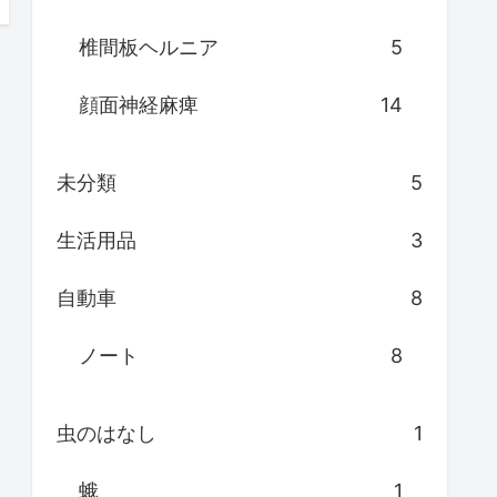
椎間板ヘルニア
5
顔面神経麻痺
14
未分類
5
生活用品
3
自動車
8
ノート
8
虫のはなし
1
蛾
1