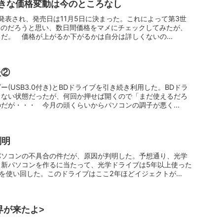
0X、大きな価格変動は今のところなし
が発表され、発売日は11月5日に決まった。これによって第3世
なるのだろうと思い、数日間価格をマメにチェックしてみたが、
だ。 価格が上がるか下がるかは自分は詳しくないの...
後②
(USB3.0付き)とBDドライブを引き続き利用した。BDドラ
らない状態だったが、何回か押せば開くので「まだ使えるだろ
だが・・・ 今月の頭くらいからパソコンの調子が悪く...
判明
パソコンの不具合の件だが、原因が判明した。予想通り、光学
。新パソコンを作るに当たって、光学ドライブは5年以上使った
BKを使い回した。このドライブはここ2年ほどイジェクトが...
界が来たよ>