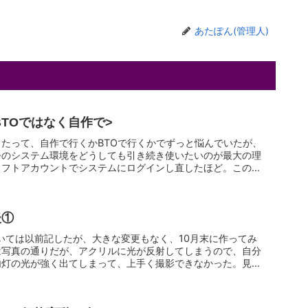
あたぽん(管理人)
TOではなく自作で>
たって、自作で行くかBTOで行くかでずっと悩んでいたが、
今のシステム環境をどうしても引き続き使いたいのが最大の理
ソフトアカウントでシステムにログインし直したほど。この場
後①
いては以前記したが、大きな変更もなく、10月末に作ってみ
は写真の通りだが、アクリルに光が反射してしまうので、自分
内灯の光が強く出てしまって、上手く撮影できなかった。見た