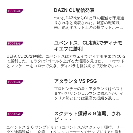
DAZN CL配信発表
FOOTBALL
ついにDAZNからCLとELの配信が予定通
りされると発表された。疑惑の報道以
来、絶えずネット上の欧州フットボール
ファンの話題となっていたが、反響の大
きさに驚いたのか、あわてて配信の発表
がされたように思う。 とりあえず一安
ユベントス、CL初戦でディナモ
FOOTBALL
心だが、今回の騒動で...
キエフに勝利
UEFA CL 20/21初戦、ユベントスはアウェイでディナモキエフに0-2
で勝利した。モラタは2ゴールを上げる大活躍を見せた。 ロナウド
とマッケニーをコロナで欠き、ディバラも怪我明けで万全でないユベ
ントスは、モラタとクルセフスキをトップに...
アタランタ VS PSG
FOOTBALL
プロビンチャの星・アタランタはベスト
８でパリサンジェルマンに敗れたが、イ
タリア勢としては最高の成績を残し
た。 試合の感想としては、やっぱりパ
リは自力があると思った。選手層では世
界最高クラスなので、ＣＬでいつ優勝し
スクデット獲得＆９連覇、され
FOOTBALL
てもおかしくない。リーグアン...
ど・・・
ユベントス 2-0 サンプドリア（ユベントスがスクデット獲得、リー
グ９連覇達成） 今節、ユベントスはホームでサンプドリアに勝利