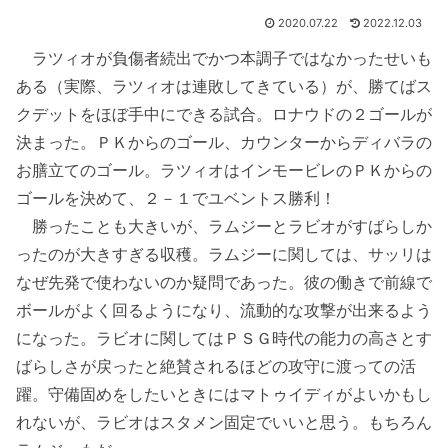
2020.07.22
2022.12.03
ラツィオが負傷者続出でかつ本調子ではなかったせいも
ある（実際、ラツィオは連敗してきている）が、勝てばス
クデットをほぼ手中にできる試合。ロナウドの２ゴールが
決まった。ＰＫからのゴール、カウンターからディバラの
お膳立てのゴール。ラツィオはインモービレのＰＫからの
ゴールを決めて、２－１でユベントス勝利！
勝ったことも大きいが、ラムジーとラビオがすばらしか
ったのが大きすぎる収穫。ラムジーに関しては、サッリは
なぜ先発で使わないのか疑問であった。彼の働きで前線で
ボールがよく回るようになり、流動的な攻撃が出来るよう
になった。ラビオに関してはＰＳＧ時代の能力の高さとす
ばらしさが戻ったと絶賛されるほどの攻守に渡っての活
躍。守備固めをしたいときにはマトゥイディがよいかもし
れないが、ラビオはスタメン固定でいいと思う。もちろん