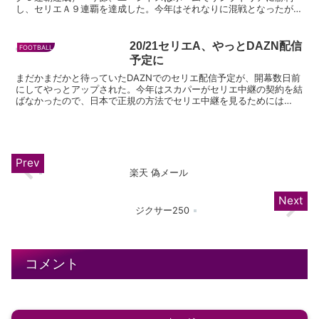
し、セリエＡ９連覇を達成した。今年はそれなりに混戦となったが、
ユーベが結局タイトルを獲得し、無冠は免れた。サッリは...
20/21セリエA、やっとDAZN配信
FOOTBALL
予定に
まだかまだかと待っていたDAZNでのセリエ配信予定が、開幕数日前
にしてやっとアップされた。今年はスカパーがセリエ中継の契約を結
ばなかったので、日本で正規の方法でセリエ中継を見るためには
DAZNくらいしか思い当たらなかった。ところが開幕まで残...
楽天 偽メール
ジクサー250
コメント