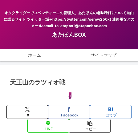
オタクライダーでユベンティーニの管理人、あたぽんの趣味嗜好について自由
に語るサイト ツイッター垢→https://twitter.com/serow250xt 連絡用などの
メール:email-to-atapon1@ataponbox.com
あたぽんBOX
ホーム
サイトマップ
天王山のラツィオ戦
FOOTBALL
X
Facebook
はてブ
LINE
コピー