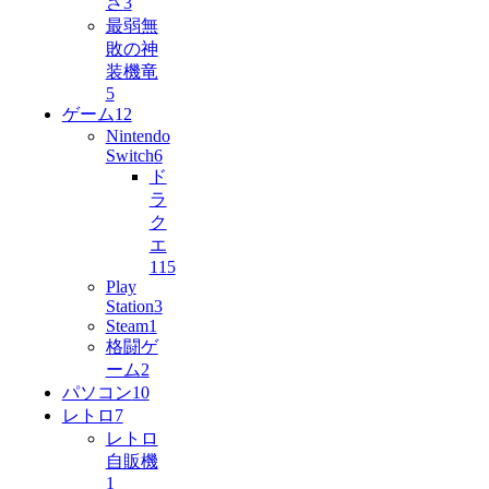
さ
3
最弱無
敗の神
装機竜
5
ゲーム
12
Nintendo
Switch
6
ド
ラ
ク
エ
11
5
Play
Station
3
Steam
1
格闘ゲ
ーム
2
パソコン
10
レトロ
7
レトロ
自販機
1