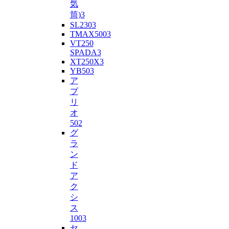
気
筒)
3
SL230
3
TMAX500
3
VT250
SPADA
3
XT250X
3
YB50
3
ア
プ
リ
オ
50
2
グ
ラ
ン
ド
ア
ク
シ
ス
100
3
セ