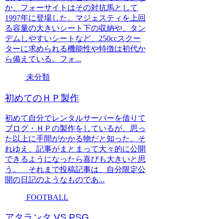
か、フォーサイトはその対抗馬として
1997年に登場した。マジェスティを上回
る容量の大きいシート下の収納や、タン
デムしやすいシートなど、250ccスクー
ターに求められる機能性や特徴は初代か
ら備えている。フォ...
未分類
初めてのＨＰ製作
初めて自分でレンタルサーバーを借りて
ブログ・ＨＰの製作をしているが、思っ
た以上に手間がかかる物だと知った。そ
れゆえ、記事がまとまって大々的に公開
できるようになったら喜びも大きいと思
う。 それまで投稿記事は、自分限定公
開の日記のようなものであ...
FOOTBALL
アタランタ VS PSG