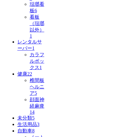
琺瑯看
板
6
看板
（琺瑯
以外）
1
レンタルサ
ーバー
1
カラフ
ルボッ
クス
1
健康
22
椎間板
ヘルニ
ア
5
顔面神
経麻痺
14
未分類
5
生活用品
3
自動車
8