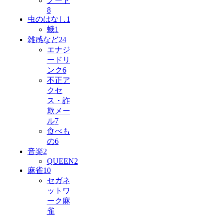
ノート
8
虫のはなし
1
蛾
1
雑感など
24
エナジ
ードリ
ンク
6
不正ア
クセ
ス・詐
欺メー
ル
7
食べも
の
6
音楽
2
QUEEN
2
麻雀
10
セガネ
ットワ
ーク麻
雀