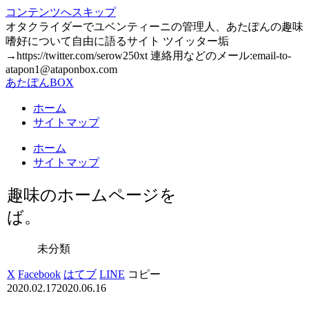
コンテンツへスキップ
オタクライダーでユベンティーニの管理人、あたぽんの趣味
嗜好について自由に語るサイト ツイッター垢
→https://twitter.com/serow250xt 連絡用などのメール:email-to-
atapon1@ataponbox.com
あたぽんBOX
ホーム
サイトマップ
ホーム
サイトマップ
趣味のホームページを
ば。
未分類
X
Facebook
はてブ
LINE
コピー
2020.02.17
2020.06.16