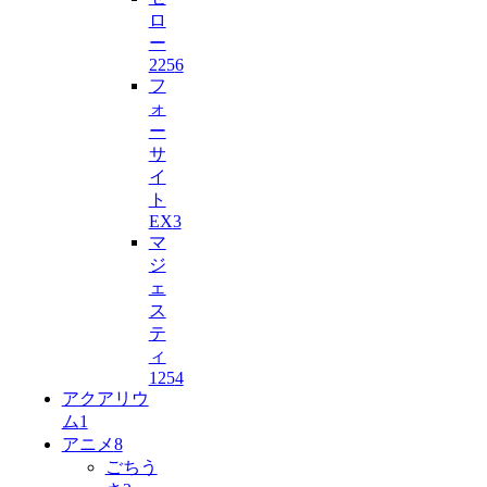
ロ
ー
225
6
フ
ォ
ー
サ
イ
ト
EX
3
マ
ジ
ェ
ス
テ
ィ
125
4
アクアリウ
ム
1
アニメ
8
ごちう