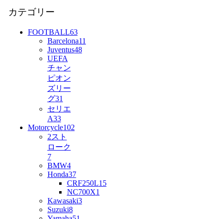
カテゴリー
FOOTBALL
63
Barcelona
11
Juventus
48
UEFA
チャン
ピオン
ズリー
グ
31
セリエ
A
33
Motorcycle
102
2スト
ローク
7
BMW
4
Honda
37
CRF250L
15
NC700X
1
Kawasaki
3
Suzuki
8
Yamaha
51