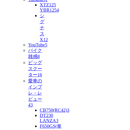
XTZ125
YBR125
4
シ
グ
ナ
ス
X
12
YouTube
5
バイク
雑感
8
ビッグ
スクー
ター
16
愛車の
インプ
レ・レ
ビュー
43
CB750(RC42)
3
DT230
LANZA
3
F650GS(単