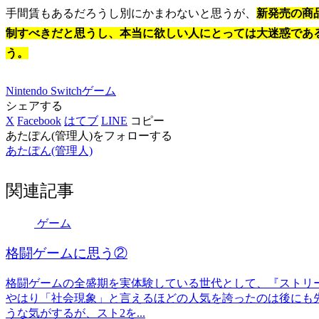
手間賃もあるだろうし別にかまわないと思うが、
新発売の商
制すべきだと思うし、本当に欲しい人にとっては大迷惑であ
う。
Nintendo Switch
ゲーム
シェアする
X
Facebook
はてブ
LINE
コピー
あたぽん(管理人)をフォローする
あたぽん(管理人)
関連記事
ゲーム
格闘ゲームに思う②
格闘ゲームの全盛期を実体験している世代として、『ストリ
やはり「社会現象」と言えるほどの人気を誇ったのは後にも先
うな気がするが、スト2を...