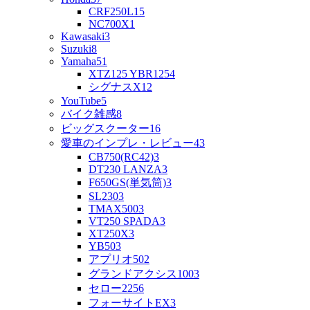
CRF250L
15
NC700X
1
Kawasaki
3
Suzuki
8
Yamaha
51
XTZ125 YBR125
4
シグナスX
12
YouTube
5
バイク雑感
8
ビッグスクーター
16
愛車のインプレ・レビュー
43
CB750(RC42)
3
DT230 LANZA
3
F650GS(単気筒)
3
SL230
3
TMAX500
3
VT250 SPADA
3
XT250X
3
YB50
3
アプリオ50
2
グランドアクシス100
3
セロー225
6
フォーサイトEX
3