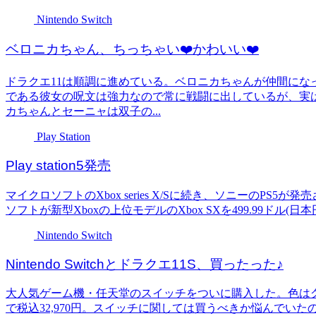
Nintendo Switch
ベロニカちゃん、ちっちゃい❤️かわいい❤️
ドラクエ11は順調に進めている。ベロニカちゃんが仲間にな
である彼女の呪文は強力なので常に戦闘に出しているが、実
カちゃんとセーニャは双子の...
Play Station
Play station5発売
マイクロソフトのXbox series X/Sに続き、ソニーのP
ソフトが新型Xboxの上位モデルのXbox SXを499.99ドル(日本
Nintendo Switch
Nintendo Switchとドラクエ11S、買ったった♪
大人気ゲーム機・任天堂のスイッチをついに購入した。色は
で税込32,970円。スイッチに関しては買うべきか悩んでい