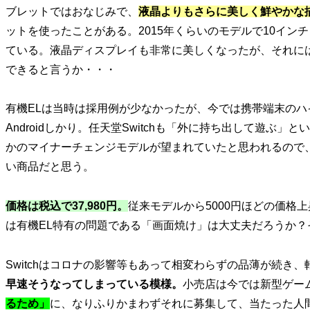
ブレットではおなじみで、
液晶よりもさらに美しく鮮やかな
ットを使ったことがある。2015年くらいのモデルで10イ
ている。液晶ディスプレイも非常に美しくなったが、それに
できると言うか・・・
有機ELは当時は採用例が少なかったが、今では携帯端末のハイ
Androidしかり。任天堂Switchも「外に持ち出して遊ぶ」
かのマイナーチェンジモデルが望まれていたと思われるので
い商品だと思う。
価格は税込で37,980円。
従来モデルから5000円ほどの価格
は有機EL特有の問題である「画面焼け」は大丈夫だろうか
Switchはコロナの影響等もあって相変わらずの品薄が続き
早速そうなってしまっている模様。
小売店は今では新型ゲー
るため」
に、なりふりかまわずそれに募集して、当たった人