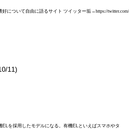
るサイト ツイッター垢→https://twitter.com/serow2
/11)
有機ELを採用したモデルになる。有機ELといえばスマホやタ