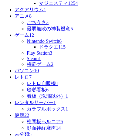
マジェスティ125
4
アクアリウム
1
アニメ
8
ごちうさ
3
最弱無敗の神装機竜
5
ゲーム
12
Nintendo Switch
6
ドラクエ11
5
Play Station
3
Steam
1
格闘ゲーム
2
パソコン
10
レトロ
7
レトロ自販機
1
琺瑯看板
6
看板（琺瑯以外）
1
レンタルサーバー
1
カラフルボックス
1
健康
22
椎間板ヘルニア
5
顔面神経麻痺
14
未分類
5