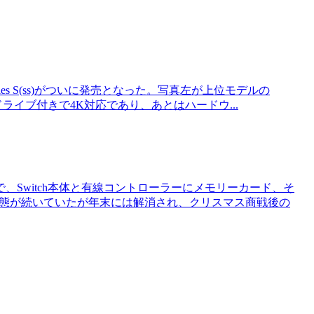
series S(ss)がついに発売となった。写真左が上位モデルの
ライブ付きで4K対応であり、あとはハードウ...
Switch本体と有線コントローラーにメモリーカード、そ
状態が続いていたが年末には解消され、クリスマス商戦後の