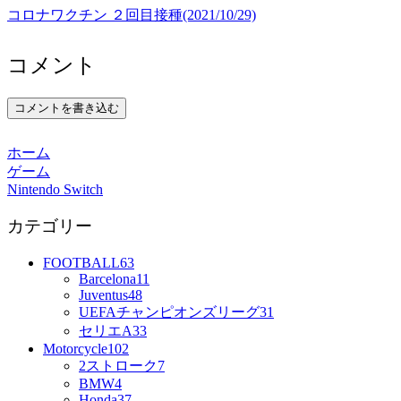
コロナワクチン ２回目接種(2021/10/29)
コメント
コメントを書き込む
ホーム
ゲーム
Nintendo Switch
カテゴリー
FOOTBALL
63
Barcelona
11
Juventus
48
UEFAチャンピオンズリーグ
31
セリエA
33
Motorcycle
102
2ストローク
7
BMW
4
Honda
37