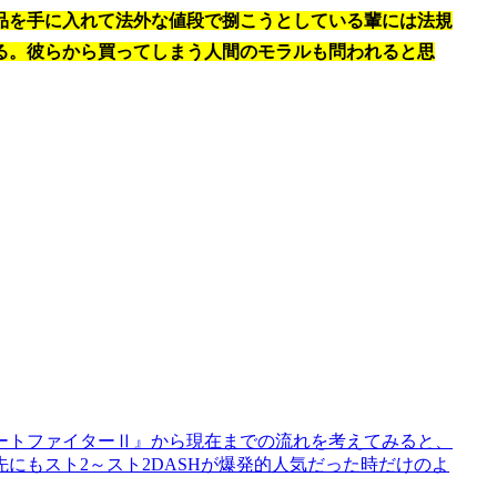
品を手に入れて法外な値段で捌こうとしている輩には法規
る。彼らから買ってしまう人間のモラルも問われると思
ートファイターⅡ』から現在までの流れを考えてみると、
にもスト2～スト2DASHが爆発的人気だった時だけのよ