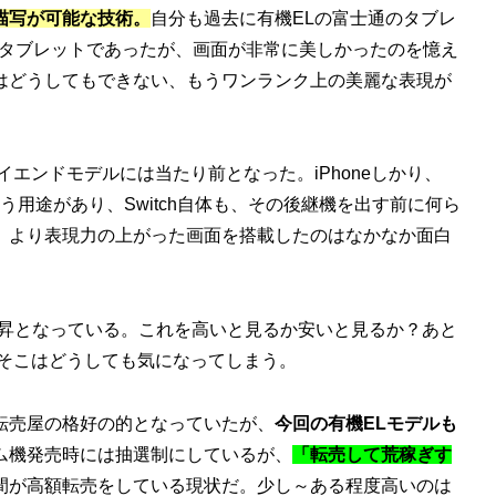
描写が可能な技術。
自分も過去に有機ELの富士通のタブレ
ンチタブレットであったが、画面が非常に美しかったのを憶え
はどうしてもできない、もうワンランク上の美麗な表現が
エンドモデルには当たり前となった。iPhoneしかり、
という用途があり、Switch自体も、その後継機を出す前に何ら
、より表現力の上がった画面を搭載したのはなかなか面白
上昇となっている。これを高いと見るか安いと見るか？あと
？そこはどうしても気になってしまう。
、転売屋の格好の的となっていたが、
今回の有機ELモデルも
ム機発売時には抽選制にしているが、
「転売して荒稼ぎす
間が高額転売をしている現状だ。少し～ある程度高いのは