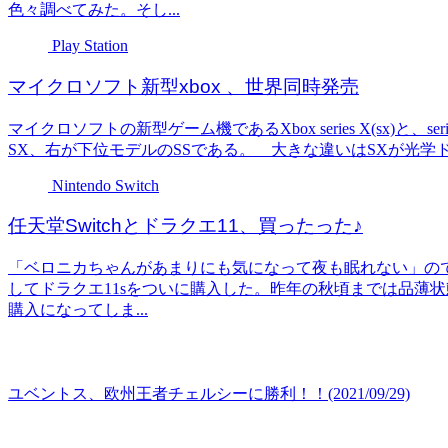
色々調べてみた。そし...
Play Station
マイクロソフト新型xbox 、世界同時発売
マイクロソフトの新型ゲーム機であるXbox series X(sx)と、
SX、右が下位モデルのSSである。 大きな違いはSXが光学ド
Nintendo Switch
任天堂Switchとドラクエ11、買ったった♪
「ベロニカちゃんがあまりにも気になって夜も眠れない」ので、
してドラクエ11sをついに購入した。昨年の秋頃までは品薄
購入になってしま...
ユベントス、欧州王者チェルシーに勝利！！(2021/09/29)