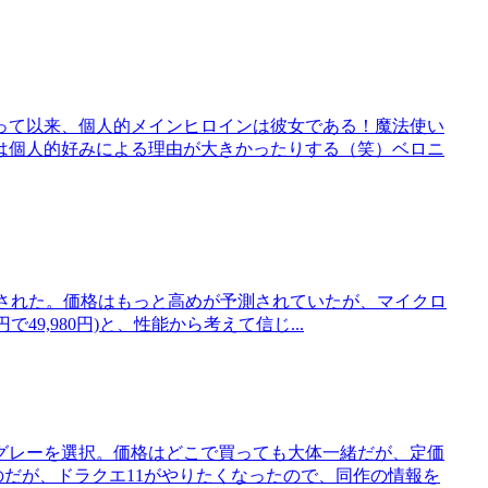
って以来、個人的メインヒロインは彼女である！魔法使い
は個人的好みによる理由が大きかったりする（笑）ベロニ
S5が発売された。価格はもっと高めが予測されていたが、マイクロ
円で49,980円)と、性能から考えて信じ...
グレーを選択。価格はどこで買っても大体一緒だが、定価
たのだが、ドラクエ11がやりたくなったので、同作の情報を