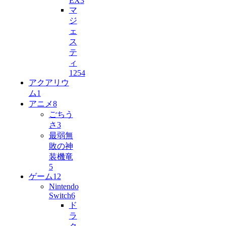
EX
3
マ
ジ
ェ
ス
テ
ィ
125
4
アクアリウ
ム
1
アニメ
8
ごちう
さ
3
最弱無
敗の神
装機竜
5
ゲーム
12
Nintendo
Switch
6
ド
ラ