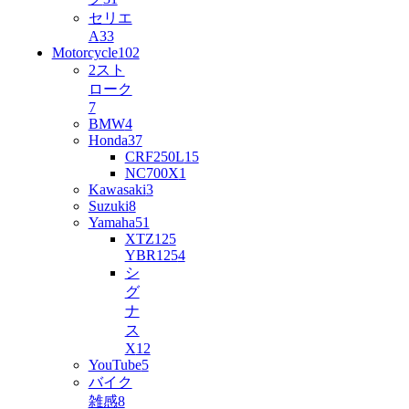
セリエ
A
33
Motorcycle
102
2スト
ローク
7
BMW
4
Honda
37
CRF250L
15
NC700X
1
Kawasaki
3
Suzuki
8
Yamaha
51
XTZ125
YBR125
4
シ
グ
ナ
ス
X
12
YouTube
5
バイク
雑感
8