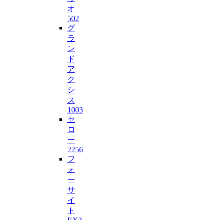
オ
50
2
グ
ラ
ン
ド
ア
ク
シ
ス
100
3
セ
ロ
ー
225
6
フ
ォ
ー
サ
イ
ト