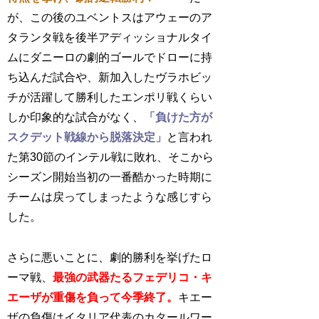
が、この後のユベントスはアウェーのア
タランタ戦を後半アディッショナルタイ
ムにダニーロの劇的ゴールでドローに持
ち込んだ試合や、新加入したヴラホビッ
チが活躍して勝利したエンポリ戦くらい
しか印象的な試合がなく、
「負けた方が
スクデット戦線から脱落決定」
と言われ
た第30節のインテル戦に敗れ、そこから
シーズン開始当初の一番酷かった時期に
チームは戻ってしまったような感じすら
した。
さらに悪いことに、劇的勝利を挙げたロ
ーマ戦、
最強の武器たるフェデリコ・キ
エーザが重傷を負って今季終了。
キエー
ザの負傷はイタリア代表のカタールワー