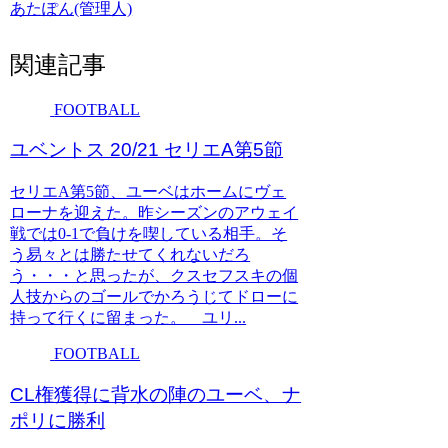
あたぽん(管理人)
関連記事
FOOTBALL
ユベントス 20/21 セリエA第5節
セリエA第5節、ユーベはホームにヴェ
ローナを迎えた。昨シーズンのアウェイ
戦では0-1で負けを喫している相手。そ
う易々とは勝たせてくれないだろ
う・・・と思ったが、クスセフスキの個
人技からのゴールでかろうじてドローに
持って行くに留まった。 ユリ...
FOOTBALL
CL権獲得に背水の陣のユーベ、ナ
ポリに勝利