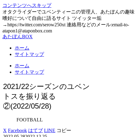
コンテンツへスキップ
オタクライダーでユベンティーニの管理人、あたぽんの趣味
嗜好について自由に語るサイト ツイッター垢
→https://twitter.com/serow250xt 連絡用などのメール:email-to-
atapon1@ataponbox.com
あたぽんBOX
ホーム
サイトマップ
ホーム
サイトマップ
2021/22シーズンのユベン
トスを振り返る
②(2022/05/28)
FOOTBALL
X
Facebook
はてブ
LINE
コピー
2022.05.28
2022.12.25