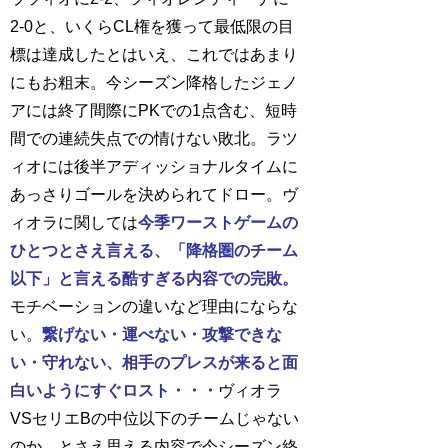
2-0と、いくらCL権を獲って最低限の目
標は達成したとはいえ、これではあまり
にもお粗末。今シーズン降格したジェノ
アには終了間際にPKでの1点含む、短時
間での連続失点での情けない敗北。ラツ
ィオには後半アディッショナルタイムに
あっさりゴールを決められてドロー。ヴ
ィオラに関しては
今季ワーストゲームの
ひとつとさえ言える、「降格圏のチーム
以下」と言える酷すぎる内容での完敗。
モチベーションの違いなど理由にならな
い。
繋げない・運べない・攻撃できな
い・守れない、相手のプレスが来ると面
白いようにすぐロスト・・・
ヴィオラ
VSセリエBの中位以下のチームじゃない
のか、とさえ思える内容で今シーズン終