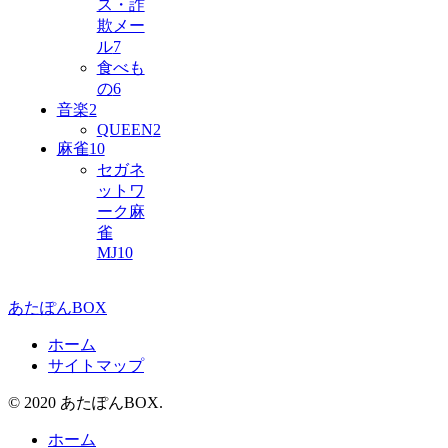
ス・詐
欺メー
ル
7
食べも
の
6
音楽
2
QUEEN
2
麻雀
10
セガネ
ットワ
ーク麻
雀
MJ
10
あたぽんBOX
ホーム
サイトマップ
© 2020 あたぽんBOX.
ホーム