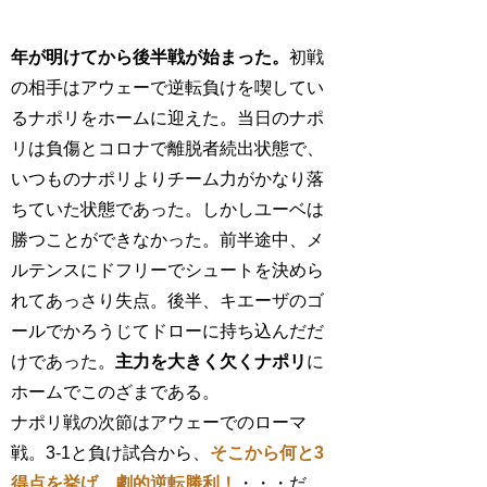
年が明けてから後半戦が始まった。
初戦
の相手はアウェーで逆転負けを喫してい
るナポリをホームに迎えた。当日のナポ
リは負傷とコロナで離脱者続出状態で、
いつものナポリよりチーム力がかなり落
ちていた状態であった。しかしユーベは
勝つことができなかった。前半途中、メ
ルテンスにドフリーでシュートを決めら
れてあっさり失点。後半、キエーザのゴ
ールでかろうじてドローに持ち込んだだ
けであった。
主力を大きく欠くナポリ
に
ホームでこのざまである。
ナポリ戦の次節はアウェーでのローマ
戦。3-1と負け試合から、
そこから何と3
得点を挙げ、劇的逆転勝利！
・・・だ