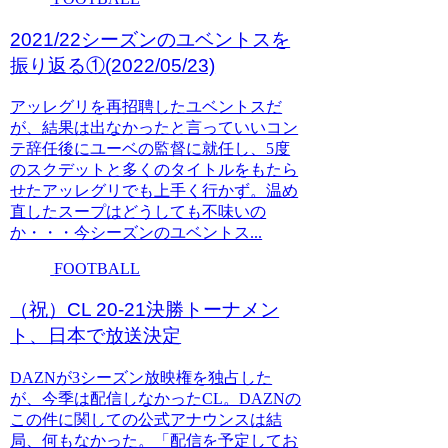
2021/22シーズンのユベントスを
振り返る①(2022/05/23)
アッレグリを再招聘したユベントスだ
が、結果は出なかったと言っていいコン
テ辞任後にユーベの監督に就任し、5度
のスクデットと多くのタイトルをもたら
せたアッレグリでも上手く行かず。温め
直したスープはどうしても不味いの
か・・・今シーズンのユベントス...
FOOTBALL
（祝）CL 20-21決勝トーナメン
ト、日本で放送決定
DAZNが3シーズン放映権を独占した
が、今季は配信しなかったCL。DAZNの
この件に関しての公式アナウンスは結
局、何もなかった。「配信を予定してお