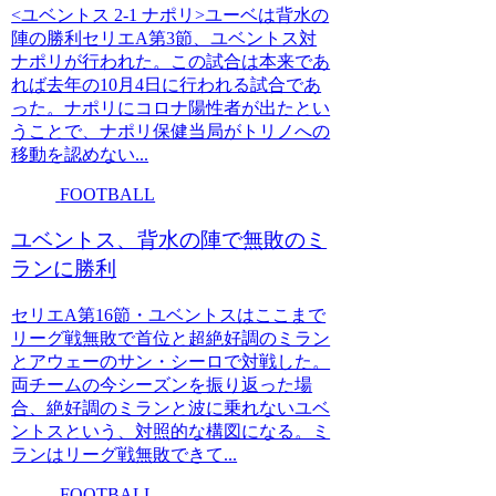
<ユベントス 2-1 ナポリ>ユーベは背水の
陣の勝利セリエA第3節、ユベントス対
ナポリが行われた。この試合は本来であ
れば去年の10月4日に行われる試合であ
った。ナポリにコロナ陽性者が出たとい
うことで、ナポリ保健当局がトリノへの
移動を認めない...
FOOTBALL
ユベントス、背水の陣で無敗のミ
ランに勝利
セリエA第16節・ユベントスはここまで
リーグ戦無敗で首位と超絶好調のミラン
とアウェーのサン・シーロで対戦した。
両チームの今シーズンを振り返った場
合、絶好調のミランと波に乗れないユベ
ントスという、対照的な構図になる。ミ
ランはリーグ戦無敗できて...
FOOTBALL