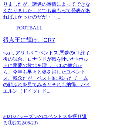
りましたが、諸処の事情によってできな
くなりました」とでも前もって発表があ
ればよかったのだが・・...
FOOTBALL
得点王に輝け、CR7
<カリアリ 1-3 ユベントス 悪夢のCL終了
後の試合、ロナウドが気を吐いた>ポル
トに悪夢の敗北を喫し、CLの舞台か
ら、今年も早々と姿を消したユベント
ス。残念だが、ベスト8に残ったチーム
の顔ぶれを見てみるとそれも納得。バイ
エルン（ドイツ）ド...
2021/22シーズンのユベントスを振り返
る①(2022/05/23)