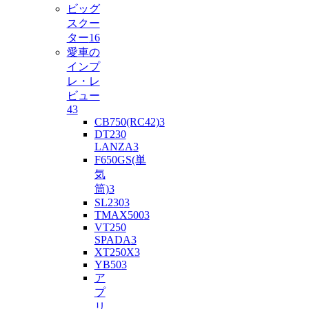
ビッグ
スクー
ター
16
愛車の
インプ
レ・レ
ビュー
43
CB750(RC42)
3
DT230
LANZA
3
F650GS(単
気
筒)
3
SL230
3
TMAX500
3
VT250
SPADA
3
XT250X
3
YB50
3
ア
プ
リ