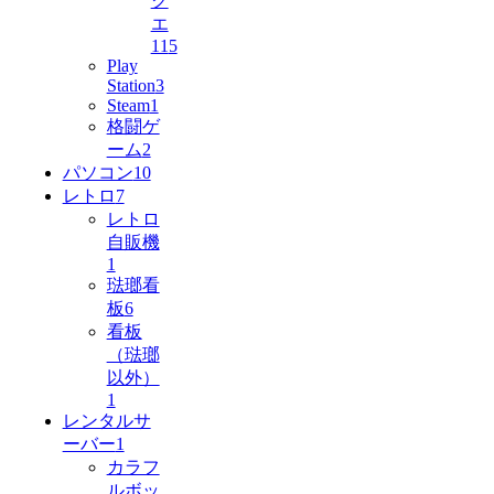
ク
エ
11
5
Play
Station
3
Steam
1
格闘ゲ
ーム
2
パソコン
10
レトロ
7
レトロ
自販機
1
琺瑯看
板
6
看板
（琺瑯
以外）
1
レンタルサ
ーバー
1
カラフ
ルボッ