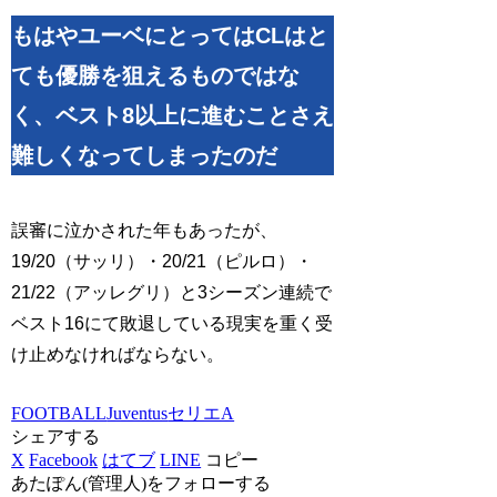
もはやユーベにとってはCLはと
ても優勝を狙えるものではな
く、ベスト8以上に進むことさえ
難しくなってしまったのだ
誤審に泣かされた年もあったが、
19/20（サッリ）・20/21（ピルロ）・
21/22（アッレグリ）と3シーズン連続で
ベスト16にて敗退している現実を重く受
け止めなければならない。
FOOTBALL
Juventus
セリエA
シェアする
X
Facebook
はてブ
LINE
コピー
あたぽん(管理人)をフォローする