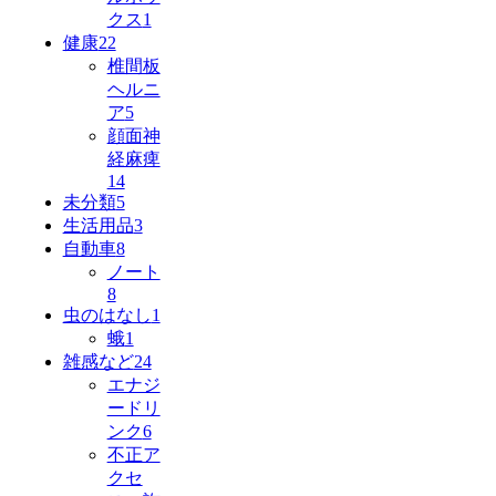
クス
1
健康
22
椎間板
ヘルニ
ア
5
顔面神
経麻痺
14
未分類
5
生活用品
3
自動車
8
ノート
8
虫のはなし
1
蛾
1
雑感など
24
エナジ
ードリ
ンク
6
不正ア
クセ