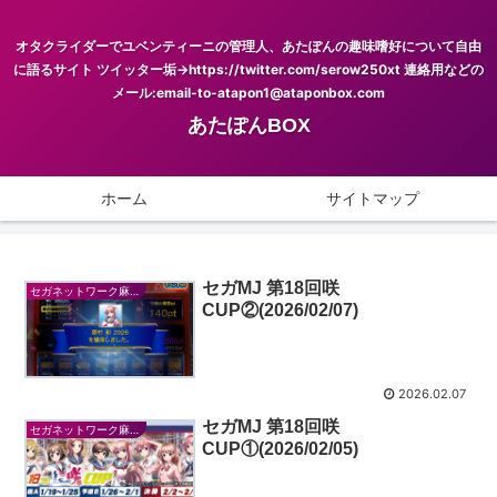
オタクライダーでユベンティーニの管理人、あたぽんの趣味嗜好について自由
に語るサイト ツイッター垢→https://twitter.com/serow250xt 連絡用などの
メール:email-to-atapon1@ataponbox.com
あたぽんBOX
ホーム
サイトマップ
セガMJ 第18回咲
セガネットワーク麻雀MJ
CUP②(2026/02/07)
2026.02.07
セガMJ 第18回咲
セガネットワーク麻雀MJ
CUP①(2026/02/05)